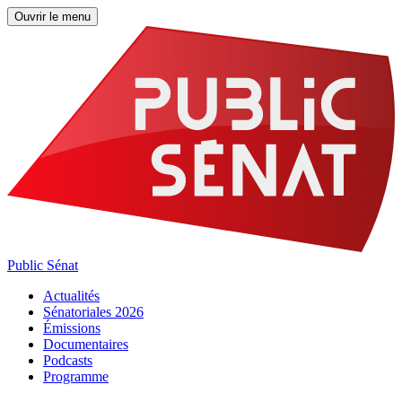
Ouvrir le menu
Public Sénat
Actualités
Sénatoriales 2026
Émissions
Documentaires
Podcasts
Programme