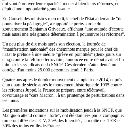
qui vont éprouver leur capacité à mener à bien leurs réformes, en
dépit d'une impopularité grandissante.
En Conseil des ministres mercredi, le chef de l'Etat a demandé "de
poursuivre la pédagogie", a rapporté le porte-parole du
gouvernement Benjamin Griveaux, affichant "une attitude d'écoute
mais aussi une très grande détermination à poursuivre les réformes".
Un peu plus de dix mois après son élection, la journée de
"manifestation nationale" des cheminots marque pour le chef de
l'Etat le prélude à une inédite "grève en pointillés" (deux jours sur
cinq) contre la réforme ferroviaire, annoncée entre début avril et fin
juin par les syndicats de la SNCF. Ces derniers s'attendent à un
cortège d'au moins 25.000 personnes jeudi à Paris.
Quatre ans après le dernier mouvement d'ampleur de 2014, et près
d'un quart de siècle après le mouvement historique de 1995 contre
les réformes Juppé, la France se prépare, entre télétravail,
covoiturage et "cars Macron", à un printemps de perturbations dans
les trains.
Les premières indications sur la mobilisation jeudi à la SNCF, que
Matignon attend comme "forte", ont été données par la compagnie:
rouleront 40% des TGV, 25% des Intercités, la moitié des TER et
30% des trains en Ile-de-France.