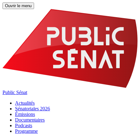
Ouvrir le menu
Public Sénat
Actualités
Sénatoriales 2026
Émissions
Documentaires
Podcasts
Programme