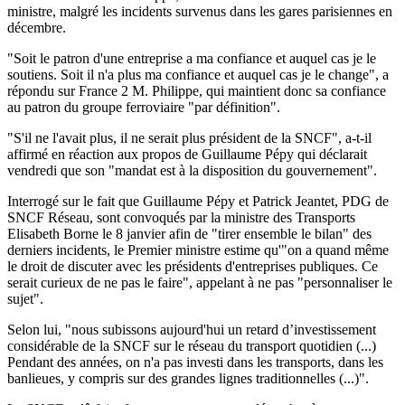
ministre, malgré les incidents survenus dans les gares parisiennes en
décembre.
"Soit le patron d'une entreprise a ma confiance et auquel cas je le
soutiens. Soit il n'a plus ma confiance et auquel cas je le change", a
répondu sur France 2 M. Philippe, qui maintient donc sa confiance
au patron du groupe ferroviaire "par définition".
"S'il ne l'avait plus, il ne serait plus président de la SNCF", a-t-il
affirmé en réaction aux propos de Guillaume Pépy qui déclarait
vendredi que son "mandat est à la disposition du gouvernement".
Interrogé sur le fait que Guillaume Pépy et Patrick Jeantet, PDG de
SNCF Réseau, sont convoqués par la ministre des Transports
Elisabeth Borne le 8 janvier afin de "tirer ensemble le bilan" des
derniers incidents, le Premier ministre estime qu'"on a quand même
le droit de discuter avec les présidents d'entreprises publiques. Ce
serait curieux de ne pas le faire", appelant à ne pas "personnaliser le
sujet".
Selon lui, "nous subissons aujourd'hui un retard d’investissement
considérable de la SNCF sur le réseau du transport quotidien (...)
Pendant des années, on n'a pas investi dans les transports, dans les
banlieues, y compris sur des grandes lignes traditionnelles (...)".