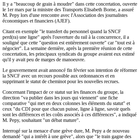
Il y a "beaucoup de grain à moudre" dans cette concertation, ouverte
le 1er mars par la ministre des Transports Elisabeth Borne, a assuré
M. Pepy lors d'une rencontre avec l'Association des journalistes
économiques et financiers (AJEF).
Citant en exemple "le transfert du personnel quand la SNCF
perd(ra) une ligne" après l'ouverture du rail à la concurrence, il a
souligné que cette "question est entièrement ouverte" car "tout est à
négocier". La semaine dernière, après la première réunion de cette
concertation, les principaux syndicats du groupe avaient eux estimé
qu'il y avait peu de marges de manoeuvre.
Le gouvernement avait annoncé fin février son intention de réformer
la SNCF avec un recours possible aux ordonnances et en
supprimant le statut de cheminot pour les nouvelles recrues.
Concernant l'impact de ce statut sur les finances du groupe, la
direction "va publier dans les jours qui viennent" une fiche
comparative "qui met en deux colonnes les éléments du statut" et
ceux "du CDI pour que chacun puisse, ligne à ligne, savoir quels
sont les différences et les coûts associés à ces différences", a indiqué
M. Pepy, souhaitant "un débat mature".
Interrogé sur la menace d'une grève dure, M. Pepy a de nouveau
demandé "qui a intérêt à une grève", alors que "le train gagne des