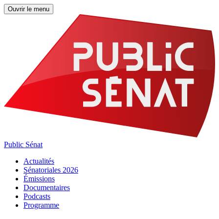
Ouvrir le menu
Public Sénat
Actualités
Sénatoriales 2026
Émissions
Documentaires
Podcasts
Programme