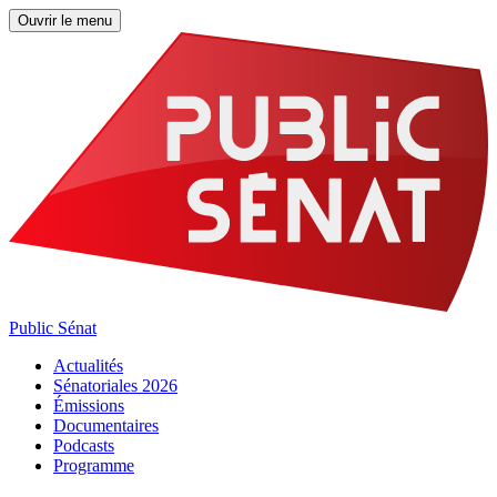
Ouvrir le menu
Public Sénat
Actualités
Sénatoriales 2026
Émissions
Documentaires
Podcasts
Programme