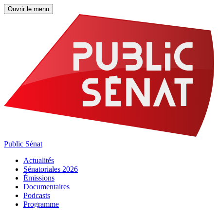
Ouvrir le menu
Public Sénat
Actualités
Sénatoriales 2026
Émissions
Documentaires
Podcasts
Programme