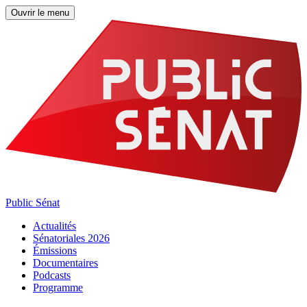
Ouvrir le menu
Public Sénat
Actualités
Sénatoriales 2026
Émissions
Documentaires
Podcasts
Programme