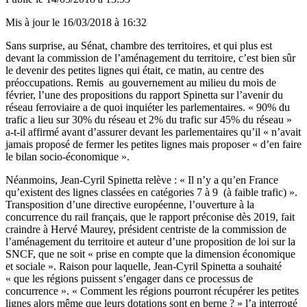
Mis à jour le
16/03/2018 à 16:32
Sans surprise, au Sénat, chambre des territoires, et qui plus est
devant la commission de l’aménagement du territoire, c’est bien sûr
le devenir des petites lignes qui était, ce matin, au centre des
préoccupations. Remis au gouvernement au milieu du mois de
février, l’une des propositions du rapport Spinetta sur l’avenir du
réseau ferroviaire a de quoi inquiéter les parlementaires. « 90% du
trafic a lieu sur 30% du réseau et 2% du trafic sur 45% du réseau »
a-t-il affirmé avant d’assurer devant les parlementaires qu’il « n’avait
jamais proposé de fermer les petites lignes mais proposer « d’en faire
le bilan socio-économique ».
Néanmoins, Jean-Cyril Spinetta relève : « Il n’y a qu’en France
qu’existent des lignes classées en catégories 7 à 9 (à faible trafic) ».
Transposition d’une directive européenne, l’ouverture à la
concurrence du rail français, que le rapport préconise dès 2019, fait
craindre à Hervé Maurey, président centriste de la commission de
l’aménagement du territoire et auteur d’une proposition de loi sur la
SNCF, que ne soit « prise en compte que la dimension économique
et sociale ». Raison pour laquelle, Jean-Cyril Spinetta a souhaité
« que les régions puissent s’engager dans ce processus de
concurrence ». « Comment les régions pourront récupérer les petites
lignes alors même que leurs dotations sont en berne ? » l’a interrogé