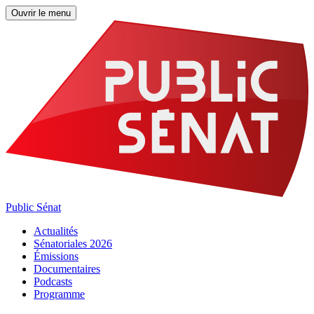
Ouvrir le menu
Public Sénat
Actualités
Sénatoriales 2026
Émissions
Documentaires
Podcasts
Programme