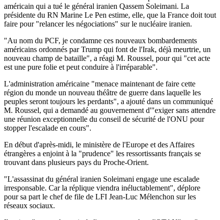
américain qui a tué le général iranien Qassem Soleimani. La
présidente du RN Marine Le Pen estime, elle, que la France doit tout
faire pour "relancer les négociations" sur le nucléaire iranien.
"Au nom du PCF, je condamne ces nouveaux bombardements
américains ordonnés par Trump qui font de l'Irak, déjà meurtrie, un
nouveau champ de bataille", a réagi M. Roussel, pour qui "cet acte
est une pure folie et peut conduire à l'irréparable".
L'administration américaine "menace maintenant de faire cette
région du monde un nouveau théâtre de guerre dans laquelle les
peuples seront toujours les perdants", a ajouté dans un communiqué
M. Roussel, qui a demandé au gouvernement d'"exiger sans attendre
une réunion exceptionnelle du conseil de sécurité de l'ONU pour
stopper l'escalade en cours".
En début d'après-midi, le ministère de l'Europe et des Affaires
étrangères a enjoint à la "prudence" les ressortissants français se
trouvant dans plusieurs pays du Proche-Orient.
"L'assassinat du général iranien Soleimani engage une escalade
irresponsable. Car la réplique viendra inéluctablement", déplore
pour sa part le chef de file de LFI Jean-Luc Mélenchon sur les
réseaux sociaux.