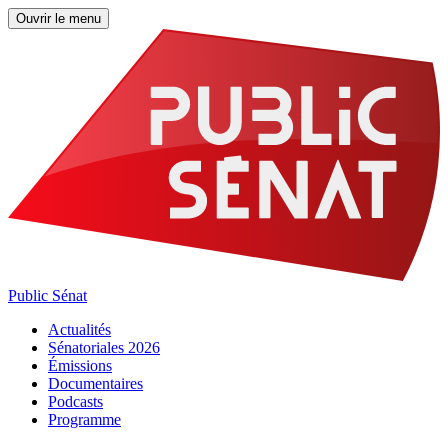
Ouvrir le menu
Public Sénat
Actualités
Sénatoriales 2026
Émissions
Documentaires
Podcasts
Programme