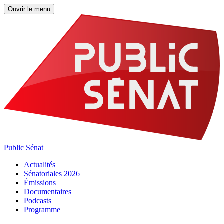
Ouvrir le menu
Public Sénat
Actualités
Sénatoriales 2026
Émissions
Documentaires
Podcasts
Programme