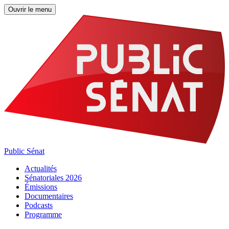
Ouvrir le menu
Public Sénat
Actualités
Sénatoriales 2026
Émissions
Documentaires
Podcasts
Programme