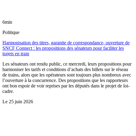
6min
Politique
Harmonisation des titres, garantie de correspondance, ouverture de
SNCF Connect : les propositions des sénateurs pour faciliter les
trajets en train
Les sénateurs ont rendu public, ce mercredi, leurs propositions pour
harmoniser les tarifs et conditions d’achats des billets sur le réseau
de trains, alors que les opérateurs sont toujours plus nombreux avec
l’ouverture à la concurrence. Des propositions que les rapporteurs
ont bon espoir de voir reprises par les députés dans le projet de loi-
cadre.
Le
25 juin 2026