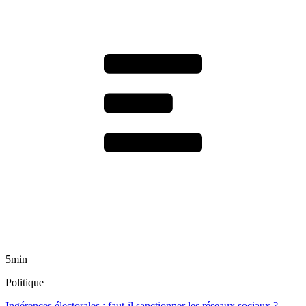
5min
Politique
Ingérences électorales : faut-il sanctionner les réseaux sociaux ?