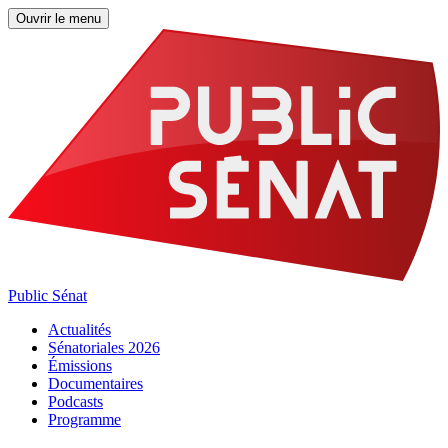
Ouvrir le menu
Public Sénat
Actualités
Sénatoriales 2026
Émissions
Documentaires
Podcasts
Programme