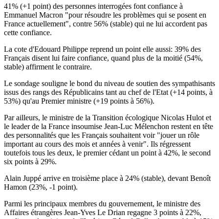
41% (+1 point) des personnes interrogées font confiance à
Emmanuel Macron "pour résoudre les problèmes qui se posent en
France actuellement", contre 56% (stable) qui ne lui accordent pas
cette confiance.
La cote d'Edouard Philippe reprend un point elle aussi: 39% des
Français disent lui faire confiance, quand plus de la moitié (54%,
stable) affirment le contraire.
Le sondage souligne le bond du niveau de soutien des sympathisants
issus des rangs des Républicains tant au chef de l'Etat (+14 points, à
53%) qu'au Premier ministre (+19 points à 56%).
Par ailleurs, le ministre de la Transition écologique Nicolas Hulot et
le leader de la France insoumise Jean-Luc Mélenchon restent en tête
des personnalités que les Français souhaitent voir "jouer un rôle
important au cours des mois et années à venir". Ils régressent
toutefois tous les deux, le premier cédant un point à 42%, le second
six points à 29%.
Alain Juppé arrive en troisième place à 24% (stable), devant Benoît
Hamon (23%, -1 point).
Parmi les principaux membres du gouvernement, le ministre des
Affaires étrangères Jean-Yves Le Drian regagne 3 points à 22%,