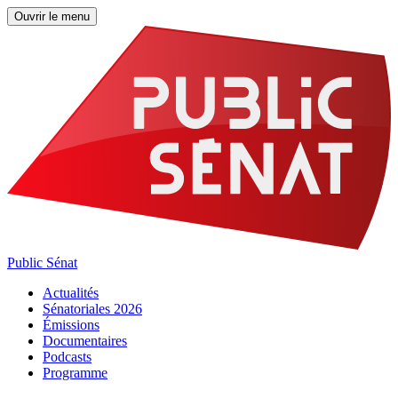
Ouvrir le menu
Public Sénat
Actualités
Sénatoriales 2026
Émissions
Documentaires
Podcasts
Programme