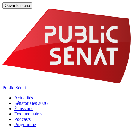
Ouvrir le menu
Public Sénat
Actualités
Sénatoriales 2026
Émissions
Documentaires
Podcasts
Programme