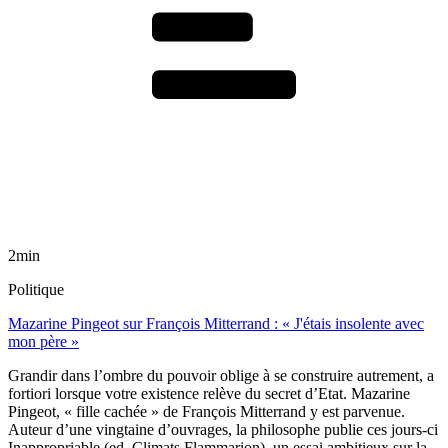
2min
Politique
Mazarine Pingeot sur François Mitterrand : « J'étais insolente avec
mon père »
Grandir dans l’ombre du pouvoir oblige à se construire autrement, a
fortiori lorsque votre existence relève du secret d’Etat. Mazarine
Pingeot, « fille cachée » de François Mitterrand y est parvenue.
Auteur d’une vingtaine d’ouvrages, la philosophe publie ces jours-ci
Inappropriable (ed. Climats Flammarion), un essai ambitieux sur la