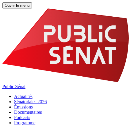
Ouvrir le menu
Public Sénat
Actualités
Sénatoriales 2026
Émissions
Documentaires
Podcasts
Programme