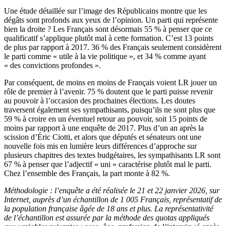
Une étude détaillée sur l’image des Républicains montre que les
dégâts sont profonds aux yeux de l’opinion. Un parti qui représente
bien la droite ? Les Français sont désormais 55 % à penser que ce
qualificatif s’applique plutôt mal à cette formation. C’est 13 points
de plus par rapport à 2017. 36 % des Français seulement considèrent
le parti comme « utile à la vie politique », et 34 % comme ayant
« des convictions profondes ».
Par conséquent, de moins en moins de Français voient LR jouer un
rôle de premier à l’avenir. 75 % doutent que le parti puisse revenir
au pouvoir à l’occasion des prochaines élections. Les doutes
traversent également ses sympathisants, puisqu’ils ne sont plus que
59 % à croire en un éventuel retour au pouvoir, soit 15 points de
moins par rapport à une enquête de 2017. Plus d’un an après la
scission d’Éric Ciotti, et alors que députés et sénateurs ont une
nouvelle fois mis en lumière leurs différences d’approche sur
plusieurs chapitres des textes budgétaires, les sympathisants LR sont
67 % à penser que l’adjectif « uni » caractérise plutôt mal le parti.
Chez l’ensemble des Français, la part monte à 82 %.
Méthodologie : l’enquête a été réalisée le 21 et 22 janvier 2026, sur
Internet, auprès d’un échantillon de 1 005 Français, représentatif de
la population française âgée de 18 ans et plus. La représentativité
de l’échantillon est assurée par la méthode des quotas appliqués