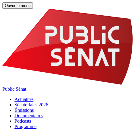
Ouvrir le menu
Public Sénat
Actualités
Sénatoriales 2026
Émissions
Documentaires
Podcasts
Programme