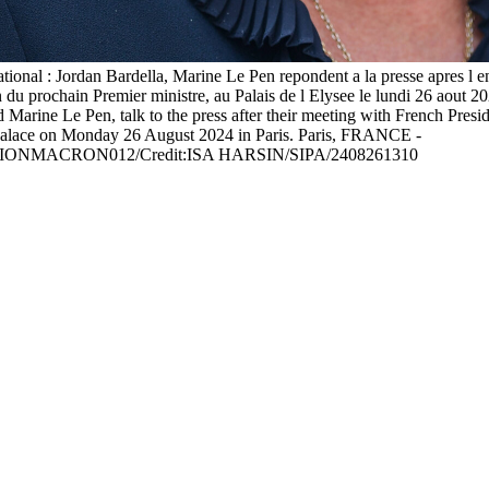
ational : Jordan Bardella, Marine Le Pen repondent a la presse apres l
on du prochain Premier ministre, au Palais de l Elysee le lundi 26 aout
d Marine Le Pen, talk to the press after their meeting with French Pr
e Palace on Monday 26 August 2024 in Paris. Paris, FRANCE -
NMACRON012/Credit:ISA HARSIN/SIPA/2408261310