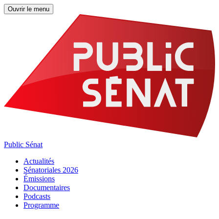
Ouvrir le menu
Public Sénat
Actualités
Sénatoriales 2026
Émissions
Documentaires
Podcasts
Programme