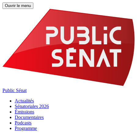
Ouvrir le menu
Public Sénat
Actualités
Sénatoriales 2026
Émissions
Documentaires
Podcasts
Programme