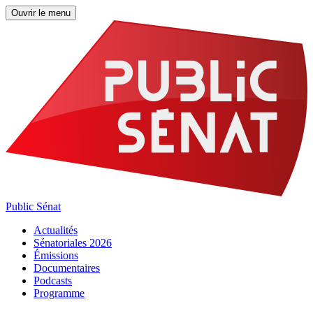
Ouvrir le menu
Public Sénat
Actualités
Sénatoriales 2026
Émissions
Documentaires
Podcasts
Programme