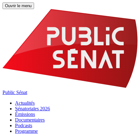
Ouvrir le menu
Public Sénat
Actualités
Sénatoriales 2026
Émissions
Documentaires
Podcasts
Programme