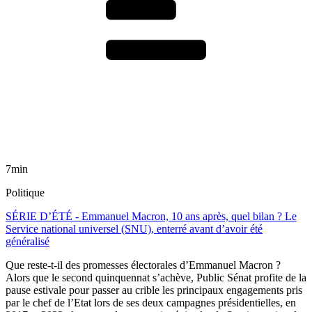
7min
Politique
SÉRIE D’ÉTÉ - Emmanuel Macron, 10 ans après, quel bilan ? Le
Service national universel (SNU), enterré avant d’avoir été
généralisé
Que reste-t-il des promesses électorales d’Emmanuel Macron ?
Alors que le second quinquennat s’achève, Public Sénat profite de la
pause estivale pour passer au crible les principaux engagements pris
par le chef de l’Etat lors de ses deux campagnes présidentielles, en