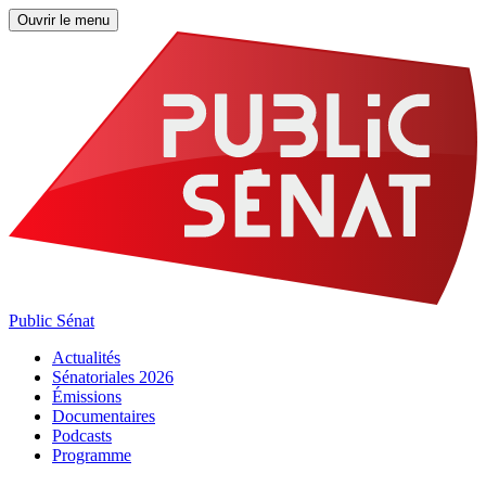
Ouvrir le menu
Public Sénat
Actualités
Sénatoriales 2026
Émissions
Documentaires
Podcasts
Programme