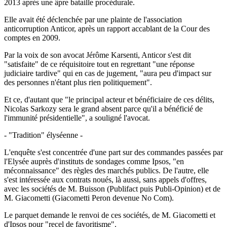
2013 après une âpre bataille procédurale.
Elle avait été déclenchée par une plainte de l'association
anticorruption Anticor, après un rapport accablant de la Cour des
comptes en 2009.
Par la voix de son avocat Jérôme Karsenti, Anticor s'est dit
"satisfaite" de ce réquisitoire tout en regrettant "une réponse
judiciaire tardive" qui en cas de jugement, "aura peu d'impact sur
des personnes n'étant plus rien politiquement".
Et ce, d'autant que "le principal acteur et bénéficiaire de ces délits,
Nicolas Sarkozy sera le grand absent parce qu'il a bénéficié de
l'immunité présidentielle", a souligné l'avocat.
- "Tradition" élyséenne -
L'enquête s'est concentrée d'une part sur des commandes passées par
l'Elysée auprès d'instituts de sondages comme Ipsos, "en
méconnaissance" des règles des marchés publics. De l'autre, elle
s'est intéressée aux contrats noués, là aussi, sans appels d'offres,
avec les sociétés de M. Buisson (Publifact puis Publi-Opinion) et de
M. Giacometti (Giacometti Peron devenue No Com).
Le parquet demande le renvoi de ces sociétés, de M. Giacometti et
d'Ipsos pour "recel de favoritisme".