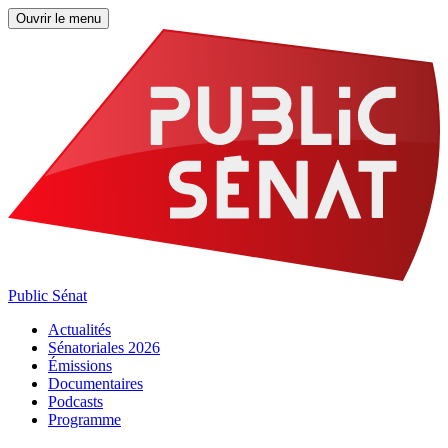
Ouvrir le menu
Public Sénat
Actualités
Sénatoriales 2026
Émissions
Documentaires
Podcasts
Programme