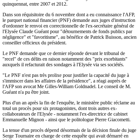
quinquennat, entre 2007 et 2012.
Dans son réquisitoire du 6 novembre dont a eu connaissance l'AFP,
le parquet national financier (PNF) demande aux juges d'instruction
d'ordonner le renvoi en correctionnelle de l'ex-secrétaire général de
l'Elysée Claude Guéant pour "détournements de fonds publics par
négligence" et "favoritisme", au bénéfice de Patrick Buisson, ancien
conseiller officieux du président.
Le PNF demande que ce dernier réponde devant le tribunal de
"recel" de ces délits en raison notamment des "prix exorbitants"
auxquels il refacturait des sondages à l'Elysée via ses sociétés.
"Le PNF n'est pas très prolixe pour justifier la capacité du juge à
s'immiscer dans les affaires de la présidence", a réagi auprès de
l'AFP son avocat Me Gilles-William Goldnadel. Le conseil de M.
Guéant n'a pu être joint.
Plus d'un an après la fin de l'enquête, le ministère public réclame au
total un procès pour six protagonistes, dont trois autres ex-
collaborateurs de l'Elysée - notamment l'ex-directrice de cabinet
Emmanuelle Mignon - ainsi que le politologue Pierre Giacometti.
La tenue d'un procès dépend désormais de la décision finale du juge
Serge Tournaire en charge de cette enquête qui avait démarré en