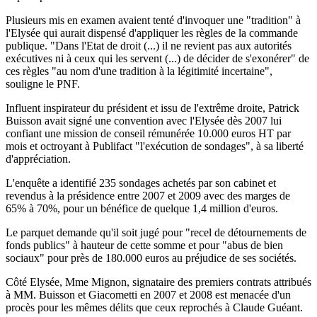
Plusieurs mis en examen avaient tenté d'invoquer une "tradition" à
l'Elysée qui aurait dispensé d'appliquer les règles de la commande
publique. "Dans l'Etat de droit (...) il ne revient pas aux autorités
exécutives ni à ceux qui les servent (...) de décider de s'exonérer" de
ces règles "au nom d'une tradition à la légitimité incertaine",
souligne le PNF.
Influent inspirateur du président et issu de l'extrême droite, Patrick
Buisson avait signé une convention avec l'Elysée dès 2007 lui
confiant une mission de conseil rémunérée 10.000 euros HT par
mois et octroyant à Publifact "l'exécution de sondages", à sa liberté
d'appréciation.
L'enquête a identifié 235 sondages achetés par son cabinet et
revendus à la présidence entre 2007 et 2009 avec des marges de
65% à 70%, pour un bénéfice de quelque 1,4 million d'euros.
Le parquet demande qu'il soit jugé pour "recel de détournements de
fonds publics" à hauteur de cette somme et pour "abus de bien
sociaux" pour près de 180.000 euros au préjudice de ses sociétés.
Côté Elysée, Mme Mignon, signataire des premiers contrats attribués
à MM. Buisson et Giacometti en 2007 et 2008 est menacée d'un
procès pour les mêmes délits que ceux reprochés à Claude Guéant.