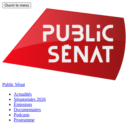
Ouvrir le menu
Public Sénat
Actualités
Sénatoriales 2026
Émissions
Documentaires
Podcasts
Programme