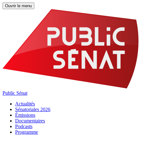
Ouvrir le menu
Public Sénat
Actualités
Sénatoriales 2026
Émissions
Documentaires
Podcasts
Programme