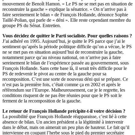
mouvement de Benoît Hamon. « Le PS ne se met pas en situation de
reconstruire la gauche » explique la sénatrice. « On n’arrive pas à
faire sereinement le bilan » de François Hollande, dénonce Sophie
Taillé-Polian, qui parle de « déni ». Elle reste cependant membre du
groupe PS du Sénat. Entretien.
Vous décidez de quitter le Parti socialiste. Pour quelles raisons ?
J’ai adhéré en 1995. Aujourd’hui, je quitte le PS parce que j’ai le
sentiment qu’après la période politique difficile qu’on a vécue, le PS
ne se met pas en situation aujourd’hui de reconstruire la gauche,
notamment parce qu’au niveau national, on n’arrive pas à faire
sereinement le bilan de l’expérience passée au gouvernement, sous
François Hollande. Sans cette base là, il serait très difficile pour le
PS de redevenir le pivot au centre de la gauche pour sa
recomposition. C’est une sorte de nouveau déni qui se prépare. Ce
n’est pas la première fois, c’était comme ça en 2002 et après le
référendum sur l’Europe. Malheureusement, car je le regrette, les
conditions risquent de ne pas être réunies pour que le PS soit le
ferment de la recomposition de la gauche.
Le retour de François Hollande précipite-t-il votre décision ?
La possibilité que François Hollande réapparaisse, c’est lié à cette
absence de bilan. Un ancien président a la légitimité à intervenir
dans le débat, mais on aimerait un peu plus de hauteur. Le fait qu’il
intervienne en coupant l’herbe sous le pied du premier secrétaire