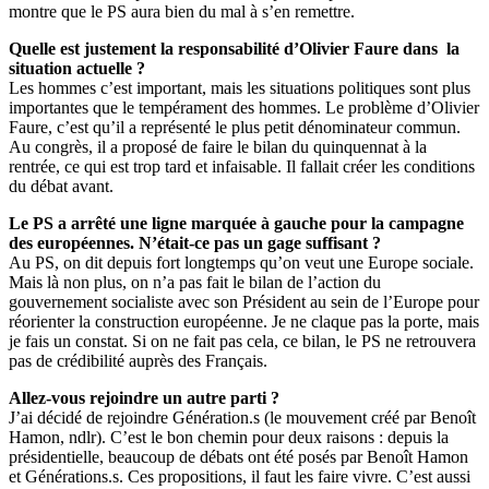
montre que le PS aura bien du mal à s’en remettre.
Quelle est justement la responsabilité d’Olivier Faure dans la
situation actuelle ?
Les hommes c’est important, mais les situations politiques sont plus
importantes que le tempérament des hommes. Le problème d’Olivier
Faure, c’est qu’il a représenté le plus petit dénominateur commun.
Au congrès, il a proposé de faire le bilan du quinquennat à la
rentrée, ce qui est trop tard et infaisable. Il fallait créer les conditions
du débat avant.
Le PS a arrêté une ligne marquée à gauche pour la campagne
des européennes. N’était-ce pas un gage suffisant ?
Au PS, on dit depuis fort longtemps qu’on veut une Europe sociale.
Mais là non plus, on n’a pas fait le bilan de l’action du
gouvernement socialiste avec son Président au sein de l’Europe pour
réorienter la construction européenne. Je ne claque pas la porte, mais
je fais un constat. Si on ne fait pas cela, ce bilan, le PS ne retrouvera
pas de crédibilité auprès des Français.
Allez-vous rejoindre un autre parti ?
J’ai décidé de rejoindre Génération.s (le mouvement créé par Benoît
Hamon, ndlr). C’est le bon chemin pour deux raisons : depuis la
présidentielle, beaucoup de débats ont été posés par Benoît Hamon
et Générations.s. Ces propositions, il faut les faire vivre. C’est aussi