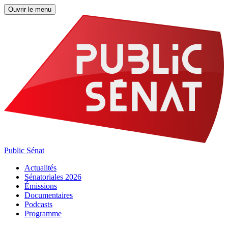
Ouvrir le menu
Public Sénat
Actualités
Sénatoriales 2026
Émissions
Documentaires
Podcasts
Programme