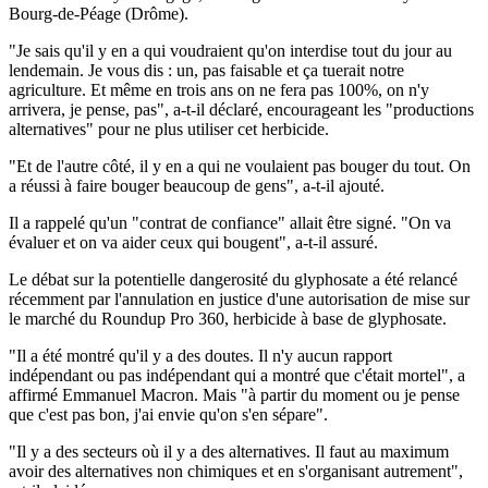
Bourg-de-Péage (Drôme).
"Je sais qu'il y en a qui voudraient qu'on interdise tout du jour au
lendemain. Je vous dis : un, pas faisable et ça tuerait notre
agriculture. Et même en trois ans on ne fera pas 100%, on n'y
arrivera, je pense, pas", a-t-il déclaré, encourageant les "productions
alternatives" pour ne plus utiliser cet herbicide.
"Et de l'autre côté, il y en a qui ne voulaient pas bouger du tout. On
a réussi à faire bouger beaucoup de gens", a-t-il ajouté.
Il a rappelé qu'un "contrat de confiance" allait être signé. "On va
évaluer et on va aider ceux qui bougent", a-t-il assuré.
Le débat sur la potentielle dangerosité du glyphosate a été relancé
récemment par l'annulation en justice d'une autorisation de mise sur
le marché du Roundup Pro 360, herbicide à base de glyphosate.
"Il a été montré qu'il y a des doutes. Il n'y aucun rapport
indépendant ou pas indépendant qui a montré que c'était mortel", a
affirmé Emmanuel Macron. Mais "à partir du moment ou je pense
que c'est pas bon, j'ai envie qu'on s'en sépare".
"Il y a des secteurs où il y a des alternatives. Il faut au maximum
avoir des alternatives non chimiques et en s'organisant autrement",