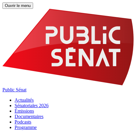
Ouvrir le menu
Public Sénat
Actualités
Sénatoriales 2026
Émissions
Documentaires
Podcasts
Programme