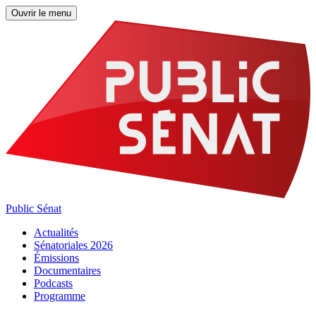
Ouvrir le menu
Public Sénat
Actualités
Sénatoriales 2026
Émissions
Documentaires
Podcasts
Programme