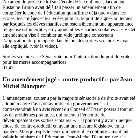
l’examen du
projet de loi sur l’école de la confiance,
Jacqueline
Eustache-Brinio avait déjà fait passer un amendement afin de
compléter le code de l’éducation qui affirme déjà que « dans les
écoles, les collèges et les lycées publics, le port de signes ou tenues
par lesquels les élèves manifestent ostensiblement une appartenance
religieuse est interdit », en y ajoutant les « sorties scolaires ». « « Cet
amendement vise à combler un vide juridique concernant
l’application du principe de laïcité lors des sorties scolaires » avait-
elle expliqué. (voir la vidéo).
Sorties scolaires : le Sénat vote pour l’interdiction du port du voile
pour les mères accompagnatrices
01:47
Un amendement jugé « contre-productif » par Jean-
Michel Blanquer
L’amendement, soutenu par la majorité sénatoriale de droite avait été
adopté malgré l’avis défavorable du gouvernement. « Il
contreviendrait à un avis récent du Conseil d’État et poserait tout un
tas de problèmes pratiques, qui iraient à l’encontre du
développement des sorties scolaires ». « Il pourrait y avoir quelque
chose de contre-productif en ayant une mesure législative en la
matière. Mais je respecte ceux qui pensent le contraire » avait fait
valoir le ministre de l’Éducation, Jean-Michel Blanquer. (voir la