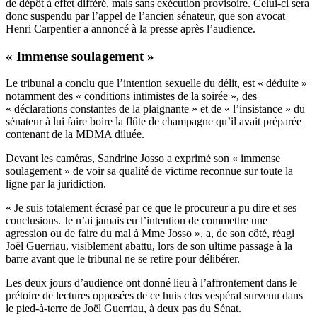
de dépôt à effet différé, mais sans exécution provisoire. Celui-ci sera
donc suspendu par l’appel de l’ancien sénateur, que son avocat
Henri Carpentier a annoncé à la presse après l’audience.
« Immense soulagement »
Le tribunal a conclu que l’intention sexuelle du délit, est « déduite »
notamment des « conditions intimistes de la soirée », des
« déclarations constantes de la plaignante » et de « l’insistance » du
sénateur à lui faire boire la flûte de champagne qu’il avait préparée
contenant de la MDMA diluée.
Devant les caméras, Sandrine Josso a exprimé son « immense
soulagement » de voir sa qualité de victime reconnue sur toute la
ligne par la juridiction.
« Je suis totalement écrasé par ce que le procureur a pu dire et ses
conclusions. Je n’ai jamais eu l’intention de commettre une
agression ou de faire du mal à Mme Josso », a, de son côté, réagi
Joël Guerriau, visiblement abattu, lors de son ultime passage à la
barre avant que le tribunal ne se retire pour délibérer.
Les deux jours d’audience ont donné lieu à l’affrontement dans le
prétoire de lectures opposées de ce huis clos vespéral survenu dans
le pied-à-terre de Joël Guerriau, à deux pas du Sénat.