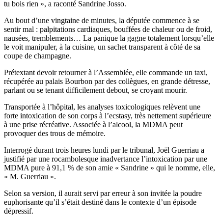
tu bois rien », a raconté Sandrine Josso.
Au bout d’une vingtaine de minutes, la députée commence à se
sentir mal : palpitations cardiaques, bouffées de chaleur ou de froid,
nausées, tremblements… La panique la gagne totalement lorsqu’elle
le voit manipuler, à la cuisine, un sachet transparent à côté de sa
coupe de champagne.
Prétextant devoir retourner à l’Assemblée, elle commande un taxi,
récupérée au palais Bourbon par des collègues, en grande détresse,
parlant ou se tenant difficilement debout, se croyant mourir.
Transportée à l’hôpital, les analyses toxicologiques relèvent une
forte intoxication de son corps à l’ecstasy, très nettement supérieure
à une prise récréative. Associée à l’alcool, la MDMA peut
provoquer des trous de mémoire.
Interrogé durant trois heures lundi par le tribunal, Joël Guerriau a
justifié par une rocambolesque inadvertance l’intoxication par une
MDMA pure à 91,1 % de son amie « Sandrine » qui le nomme, elle,
« M. Guerriau ».
Selon sa version, il aurait servi par erreur à son invitée la poudre
euphorisante qu’il s’était destiné dans le contexte d’un épisode
dépressif.