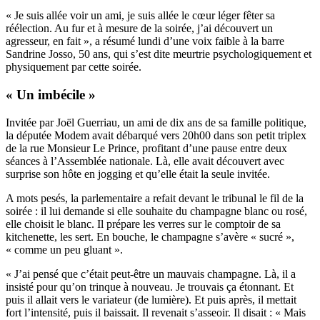
« Je suis allée voir un ami, je suis allée le cœur léger fêter sa
réélection. Au fur et à mesure de la soirée, j’ai découvert un
agresseur, en fait », a résumé lundi d’une voix faible à la barre
Sandrine Josso, 50 ans, qui s’est dite meurtrie psychologiquement et
physiquement par cette soirée.
« Un imbécile »
Invitée par Joël Guerriau, un ami de dix ans de sa famille politique,
la députée Modem avait débarqué vers 20h00 dans son petit triplex
de la rue Monsieur Le Prince, profitant d’une pause entre deux
séances à l’Assemblée nationale. Là, elle avait découvert avec
surprise son hôte en jogging et qu’elle était la seule invitée.
A mots pesés, la parlementaire a refait devant le tribunal le fil de la
soirée : il lui demande si elle souhaite du champagne blanc ou rosé,
elle choisit le blanc. Il prépare les verres sur le comptoir de sa
kitchenette, les sert. En bouche, le champagne s’avère « sucré »,
« comme un peu gluant ».
« J’ai pensé que c’était peut-être un mauvais champagne. Là, il a
insisté pour qu’on trinque à nouveau. Je trouvais ça étonnant. Et
puis il allait vers le variateur (de lumière). Et puis après, il mettait
fort l’intensité, puis il baissait. Il revenait s’asseoir. Il disait : « Mais