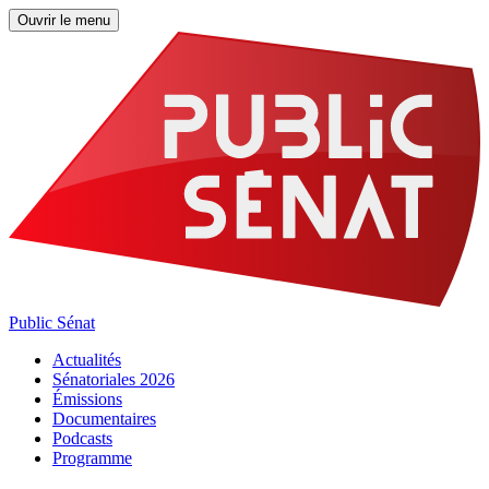
Ouvrir le menu
Public Sénat
Actualités
Sénatoriales 2026
Émissions
Documentaires
Podcasts
Programme