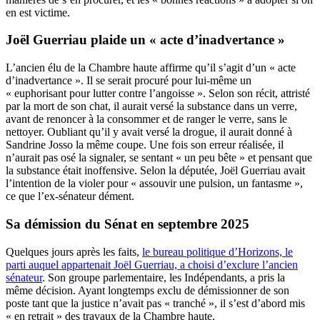
en est victime.
Joël Guerriau plaide un « acte d’inadvertance »
L’ancien élu de la Chambre haute affirme qu’il s’agit d’un « acte
d’inadvertance ». Il se serait procuré pour lui-même un
« euphorisant pour lutter contre l’angoisse ». Selon son récit, attristé
par la mort de son chat, il aurait versé la substance dans un verre,
avant de renoncer à la consommer et de ranger le verre, sans le
nettoyer. Oubliant qu’il y avait versé la drogue, il aurait donné à
Sandrine Josso la même coupe. Une fois son erreur réalisée, il
n’aurait pas osé la signaler, se sentant « un peu bête » et pensant que
la substance était inoffensive. Selon la députée, Joël Guerriau avait
l’intention de la violer pour « assouvir une pulsion, un fantasme »,
ce que l’ex-sénateur dément.
Sa démission du Sénat en septembre 2025
Quelques jours après les faits,
le bureau politique d’Horizons, le
parti auquel appartenait Joël Guerriau, a choisi d’exclure l’ancien
sénateur
. Son groupe parlementaire, les Indépendants, a pris la
même décision. Ayant longtemps exclu de démissionner de son
poste tant que la justice n’avait pas « tranché », il s’est d’abord mis
« en retrait » des travaux de la Chambre haute.