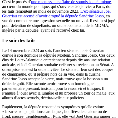
C’est le procès d’
une retentissante affaire de soumission chimique
,
au cœur du monde politique, qui s’ouvre ce 26 janvier à Paris, dont
les faits remontent au mois de novembre 2023.
L’ex-sénateur Joël
Guerriau est accusé d’avoir drogué la députée Sandrine Josso
, en
vue de commettre une agression sexuelle ou un viol. Il est aussi jugé
pour détention de stupéfiants, un sachet contenant de la MDMA,
ingérée par la députée, ayant été retrouvé chez lui.
Le soir des faits
Le 14 novembre 2023 au soir, l’ancien sénateur Joël Guerriau
convie à son domicile la députée Modem, Sandrine Josso. Ces deux
élus de Loire-Atlantique entretiennent depuis dix ans une relation
amicale, et Joël Guerriau souhaite célébrer sa réélection au Sénat. A
sa surprise, elle est la seule invitée. Le sénateur leur sert des coupes
de champagne, qu’il prépare hors de sa vue, dans la cuisine.
Sandrine Josso accepte le verre, mais trouve que la boisson a un
drôle de goût. Elle raconte avoir trouvé son homologue
parlementaire pressant, insistant pour la resservir et trinquer. Il
s’amuse à jouer avec la lumière et lui propose un tour de magie, aux
allures d’actes sexuels, décrira-t-elle aux policiers.
Rapidement, la députée ressent des symptômes qu’elle estime
« bizarres » : palpitations cardiaques, bouffées de chaleur ou de
froid, nausée, tremblements… Puis, elle voit Joël Guerriau ranger un