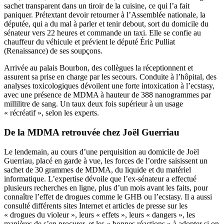
sachet transparent dans un tiroir de la cuisine, ce qui l’a fait
paniquer. Prétextant devoir retourner à l’Assemblée nationale, la
députée, qui a du mal à parler et tenir debout, sort du domicile du
sénateur vers 22 heures et commande un taxi. Elle se confie au
chauffeur du véhicule et prévient le député Éric Pulliat
(Renaissance) de ses soupçons.
Arrivée au palais Bourbon, des collègues la réceptionnent et
assurent sa prise en charge par les secours. Conduite à l’hôpital, des
analyses toxicologiques dévoilent une forte intoxication à l’ecstasy,
avec une présence de MDMA à hauteur de 388 nanogrammes par
millilitre de sang. Un taux deux fois supérieur à un usage
« récréatif », selon les experts.
De la MDMA retrouvée chez Joël Guerriau
Le lendemain, au cours d’une perquisition au domicile de Joël
Guerriau, placé en garde à vue, les forces de l’ordre saisissent un
sachet de 30 grammes de MDMA, du liquide et du matériel
informatique. L’expertise dévoile que l’ex-sénateur a effectué
plusieurs recherches en ligne, plus d’un mois avant les faits, pour
connaître l’effet de drogues comme le GHB ou l’ecstasy. Il a aussi
consulté différents sites Internet et articles de presse sur les
« drogues du violeur », leurs « effets », leurs « dangers », les
manières de s’en procurer, et les « bonnes réactions » à adopter si on