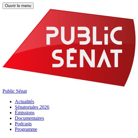
Ouvrir le menu
Public Sénat
Actualités
Sénatoriales 2026
Émissions
Documentaires
Podcasts
Programme