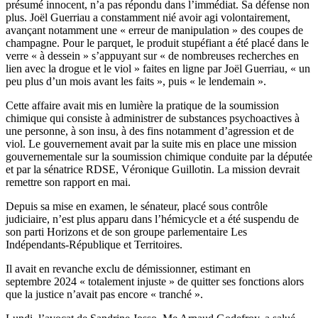
présumé innocent, n’a pas répondu dans l’immédiat. Sa défense non
plus. Joël Guerriau a constamment nié avoir agi volontairement,
avançant notamment une « erreur de manipulation » des coupes de
champagne. Pour le parquet, le produit stupéfiant a été placé dans le
verre « à dessein » s’appuyant sur « de nombreuses recherches en
lien avec la drogue et le viol » faites en ligne par Joël Guerriau, « un
peu plus d’un mois avant les faits », puis « le lendemain ».
Cette affaire avait mis en lumière la pratique de la soumission
chimique qui consiste à administrer de substances psychoactives à
une personne, à son insu, à des fins notamment d’agression et de
viol. Le gouvernement avait par la suite mis en place une mission
gouvernementale sur la soumission chimique conduite par la députée
et par la sénatrice RDSE, Véronique Guillotin. La mission devrait
remettre son rapport en mai.
Depuis sa mise en examen, le sénateur, placé sous contrôle
judiciaire, n’est plus apparu dans l’hémicycle et a été suspendu de
son parti Horizons et de son groupe parlementaire Les
Indépendants-République et Territoires.
Il avait en revanche exclu de démissionner, estimant en
septembre 2024 « totalement injuste » de quitter ses fonctions alors
que la justice n’avait pas encore « tranché ».