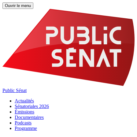
Ouvrir le menu
Public Sénat
Actualités
Sénatoriales 2026
Émissions
Documentaires
Podcasts
Programme