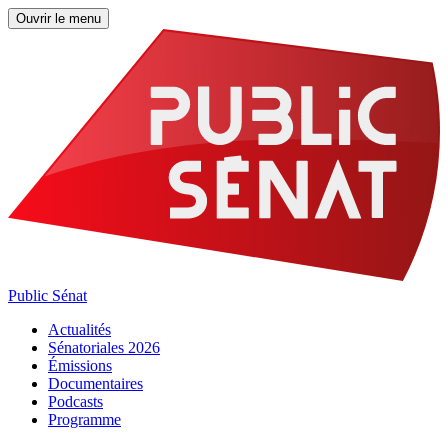
Ouvrir le menu
Public Sénat
Actualités
Sénatoriales 2026
Émissions
Documentaires
Podcasts
Programme