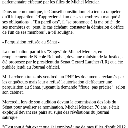
parlementaire effectué par les filles de Michel Mercier.
Dans un communiqué, le Conseil constitutionnel a tenu à rappeler
qu'il lui appartient "d'apprécier si l'un de ses membres a manqué à
ses obligations". "En pareil cas", il "se prononce à la majorité" de
ses membres et "peut, le cas échéant, constater la démission d'office
de l'un de ses membres", a-t-il souligné.
- Perquisition refusée au Sénat -
La nomination parmi les "Sages" de Michel Mercier, en
remplacement de Nicole Belloubet, devenue ministre de la Justice, a
été proposée par le président du Sénat Gérard Larcher (LR) et a été
publiée jeudi au Journal officiel.
M. Larcher a transmis vendredi au PNF les documents réclamés par
les enquêteurs mais leur a refusé l'autorisation d'effectuer une
perquisition au Sénat, jugeant la demande "floue, pas précise", selon
son cabinet.
Mercredi, lors de son audition devant la commission des lois du
Sénat pour avaliser sa nomination, Michel Mercier, 70 ans, s'était
expliqué devant ses pairs au sujet des révélations du journal
satirique.
"C'est tout à fait exact que j'ai employé une de mes filles d'août 2012