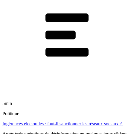
5min
Politique
Ingérences électorales : faut-il sanctionner les réseaux sociaux ?
Après trois opérations de désinformation en quelques jours ciblant