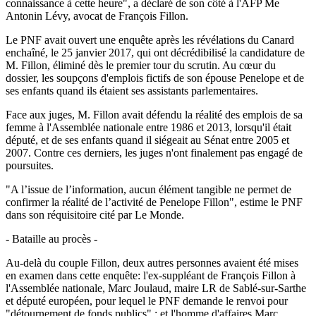
connaissance à cette heure", a déclaré de son côté à l'AFP Me
Antonin Lévy, avocat de François Fillon.
Le PNF avait ouvert une enquête après les révélations du Canard
enchaîné, le 25 janvier 2017, qui ont décrédibilisé la candidature de
M. Fillon, éliminé dès le premier tour du scrutin. Au cœur du
dossier, les soupçons d'emplois fictifs de son épouse Penelope et de
ses enfants quand ils étaient ses assistants parlementaires.
Face aux juges, M. Fillon avait défendu la réalité des emplois de sa
femme à l'Assemblée nationale entre 1986 et 2013, lorsqu'il était
député, et de ses enfants quand il siégeait au Sénat entre 2005 et
2007. Contre ces derniers, les juges n'ont finalement pas engagé de
poursuites.
"A l’issue de l’information, aucun élément tangible ne permet de
confirmer la réalité de l’activité de Penelope Fillon", estime le PNF
dans son réquisitoire cité par Le Monde.
- Bataille au procès -
Au-delà du couple Fillon, deux autres personnes avaient été mises
en examen dans cette enquête: l'ex-suppléant de François Fillon à
l'Assemblée nationale, Marc Joulaud, maire LR de Sablé-sur-Sarthe
et député européen, pour lequel le PNF demande le renvoi pour
"détournement de fonds publics" ; et l'homme d'affaires Marc