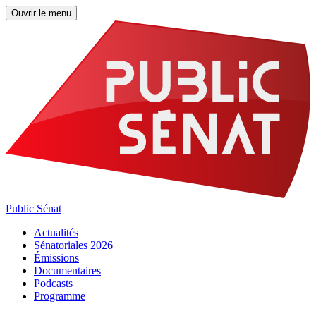
Ouvrir le menu
Public Sénat
Actualités
Sénatoriales 2026
Émissions
Documentaires
Podcasts
Programme