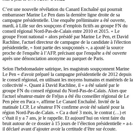
C’est une nouvelle révélation du Canard Enchaîné qui pourrait
embarrasser Marine Le Pen dans la dernière ligne droite de sa
campagne présidentielle. Une enquête préliminaire a été ouverte,
mardi, à Lille sur des soupçons d’emplois fictifs au groupe FN du
conseil régional Nord-Pas-de-Calais entre 2010 et 2015. « Le
groupe Front national » alors présidé par Marine Le Pen, et David
Rachline, l'actuel directeur de campagne de la candidate à l'élection
présidentielle, « font partie des soupçonnés », a ajouté la source
proche de l'enquête à l’AFP, précisant que l'enquête a été ouverte
après une dénonciation anonyme au parquet de Paris.
Selon l'hebdomadaire satirique, les magistrats soupçonnent Marine
Le Pen « d'avoir préparé la campagne présidentielle de 2012 depuis
le conseil régional, en utilisant les moyens humains et matériels de la
collectivité ». Quant à David Rachline, il « a été salarié par le
groupe FN du conseil régional du Nord-Pas-de-Calais. Alors que
l'actuel sénateur-maire de Fréjus a été élu conseiller régional de Le
Pen père en Paca », affirme Le Canard Enchaîné. Invité de la
matinale LCP, Le sénateur FN confirme avoir été salarié pour la
région Nord-Pas-de-Calais. « Ca a duré 3 mois, le contrat (…) et
c’était il y a 7 ans, je le rappelle. Et aujourd’hui on vient faire du
bruit autour de ce dossier à 15 jours de l’élection présidentielle » a-t-
il déclaré avant d’ajouter avoir la certitude d’être sur écoute.