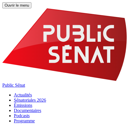
Ouvrir le menu
Public Sénat
Actualités
Sénatoriales 2026
Émissions
Documentaires
Podcasts
Programme