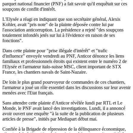
parquet national financier (PNF) a fait savoir qu'il enquêtait sur ces
soupçons de conflit d'intérêt.
L'Elysée a réagi en indiquant que son secrétaire général, Alexis
Kohler, avait "pris note" de la plainte déposée contre lui par
l'association anticorruption. La présidence a rejeté "des soupçons
totalement infondés jetés sur lui à l'évidence en raison de ses
fonctions".
Dans cette plainte pour "prise illégale d'intérêt" et "trafic
d'influence" envoyée vendredi au PNF, Anticor dénonce les liens
familiaux et professionnels étroits qui existent entre le numéro 2 de
l'Elysée et l'armateur italo-suisse MSC, client important de STX
France, les chantiers navals de Saint-Nazaire.
De loin le plus grand pourvoyeur de commandes de ces chantiers,
l'armateur a joué un rôle essentiel dans les discussions sur leur avenir
menées avec l'Etat français.
Sans attendre cette plainte d'Anticor révélée lundi par RTL et Le
Monde, le PNF avait lancé des investigations. Lundi, il a annoncé
avoir ouvert une enquête "à la suite de la publication de plusieurs
articles de presse", initiés par Mediapart début mai.
Confiée à la Brigade de répression de la délinquance économique,