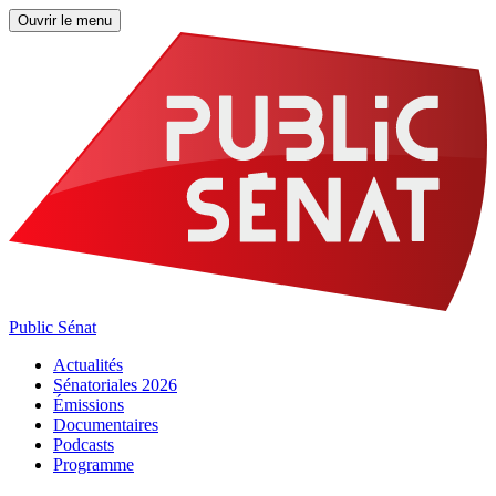
Ouvrir le menu
Public Sénat
Actualités
Sénatoriales 2026
Émissions
Documentaires
Podcasts
Programme