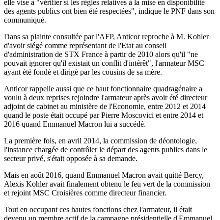
elle vise à "vérifier si les règles relatives à la mise en disponibilité
des agents publics ont bien été respectées", indique le PNF dans son
communiqué.
Dans sa plainte consultée par l'AFP, Anticor reproche à M. Kohler
d'avoir siégé comme représentant de l'Etat au conseil
d'administration de STX France à partir de 2010 alors qu'il "ne
pouvait ignorer qu'il existait un conflit d'intérêt", l'armateur MSC
ayant été fondé et dirigé par les cousins de sa mère.
Anticor rappelle aussi que ce haut fonctionnaire quadragénaire a
voulu à deux reprises rejoindre l'armateur après avoir été directeur
adjoint de cabinet au ministère de l'Economie, entre 2012 et 2014
quand le poste était occupé par Pierre Moscovici et entre 2014 et
2016 quand Emmanuel Macron lui a succédé.
La première fois, en avril 2014, la commission de déontologie,
l'instance chargée de contrôler le départ des agents publics dans le
secteur privé, s'était opposée à sa demande.
Mais en août 2016, quand Emmanuel Macron avait quitté Bercy,
Alexis Kohler avait finalement obtenu le feu vert de la commission
et rejoint MSC Croisières comme directeur financier.
Tout en occupant ces hautes fonctions chez l'armateur, il était
devenu un membre actif de la campagne présidentielle d'Emmanuel