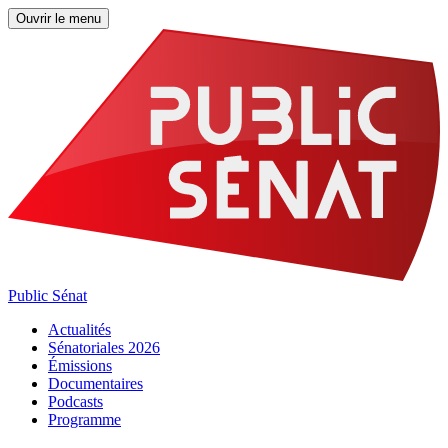
Ouvrir le menu
Public Sénat
Actualités
Sénatoriales 2026
Émissions
Documentaires
Podcasts
Programme