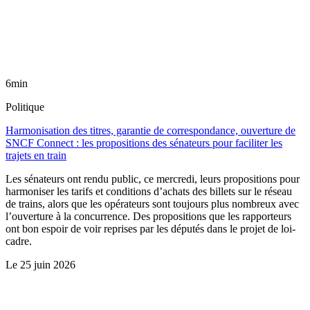
6min
Politique
Harmonisation des titres, garantie de correspondance, ouverture de
SNCF Connect : les propositions des sénateurs pour faciliter les
trajets en train
Les sénateurs ont rendu public, ce mercredi, leurs propositions pour
harmoniser les tarifs et conditions d’achats des billets sur le réseau
de trains, alors que les opérateurs sont toujours plus nombreux avec
l’ouverture à la concurrence. Des propositions que les rapporteurs
ont bon espoir de voir reprises par les députés dans le projet de loi-
cadre.
Le
25 juin 2026