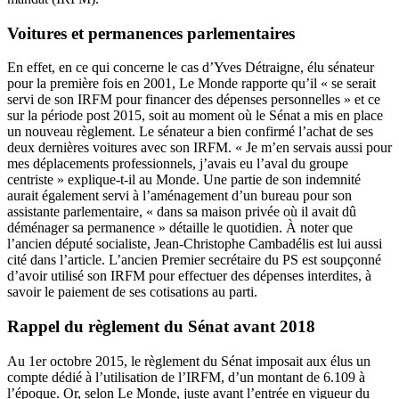
Voitures et permanences parlementaires
En effet, en ce qui concerne le cas d’Yves Détraigne, élu sénateur
pour la première fois en 2001, Le Monde rapporte qu’il « se serait
servi de son IRFM pour financer des dépenses personnelles » et ce
sur la période post 2015, soit au moment où le Sénat a mis en place
un nouveau règlement. Le sénateur a bien confirmé l’achat de ses
deux dernières voitures avec son IRFM. « Je m’en servais aussi pour
mes déplacements professionnels, j’avais eu l’aval du groupe
centriste » explique-t-il au Monde. Une partie de son indemnité
aurait également servi à l’aménagement d’un bureau pour son
assistante parlementaire, « dans sa maison privée où il avait dû
déménager sa permanence » détaille le quotidien. À noter que
l’ancien député socialiste, Jean-Christophe Cambadélis est lui aussi
cité dans l’article. L’ancien Premier secrétaire du PS est soupçonné
d’avoir utilisé son IRFM pour effectuer des dépenses interdites, à
savoir le paiement de ses cotisations au parti.
Rappel du règlement du Sénat avant 2018
Au 1er octobre 2015,
le règlement du Sénat
imposait aux élus un
compte dédié à l’utilisation de l’IRFM, d’un montant de 6.109 à
l’époque. Or, selon Le Monde, juste avant l’entrée en vigueur du