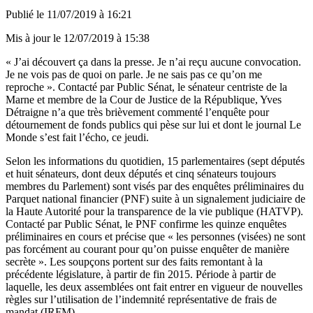
Publié le
11/07/2019 à 16:21
Mis à jour le
12/07/2019 à 15:38
« J’ai découvert ça dans la presse. Je n’ai reçu aucune convocation.
Je ne vois pas de quoi on parle. Je ne sais pas ce qu’on me
reproche ». Contacté par Public Sénat, le sénateur centriste de la
Marne et membre de la Cour de Justice de la République, Yves
Détraigne n’a que très brièvement commenté l’enquête pour
détournement de fonds publics qui pèse sur lui et dont le journal
Le
Monde
s’est fait l’écho, ce jeudi.
Selon les informations du quotidien, 15 parlementaires (sept députés
et huit sénateurs, dont deux députés et cinq sénateurs toujours
membres du Parlement) sont visés par des enquêtes préliminaires du
Parquet national financier (PNF) suite à un signalement judiciaire de
la Haute Autorité pour la transparence de la vie publique (HATVP).
Contacté par Public Sénat, le PNF confirme les quinze enquêtes
préliminaires en cours et précise que « les personnes (visées) ne sont
pas forcément au courant pour qu’on puisse enquêter de manière
secrète ». Les soupçons portent sur des faits remontant à la
précédente législature, à partir de fin 2015. Période à partir de
laquelle, les deux assemblées ont fait entrer en vigueur de nouvelles
règles sur l’utilisation de l’indemnité représentative de frais de
mandat (IRFM).