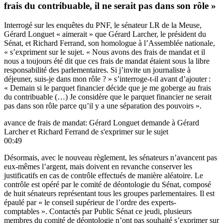
frais du contribuable, il ne serait pas dans son rôle »
Interrogé sur les enquêtes du PNF, le sénateur LR de la Meuse,
Gérard Longuet « aimerait » que Gérard Larcher, le président du
Sénat, et Richard Ferrand, son homologue à l’Assemblée nationale,
« s’expriment sur le sujet. « Nous avons des frais de mandat et il
nous a toujours été dit que ces frais de mandat étaient sous la libre
responsabilité des parlementaires. Si j’invite un journaliste à
déjeuner, suis-je dans mon rôle ? » s’interroge-t-il avant d’ajouter :
« Demain si le parquet financier décide que je me goberge au frais
du contribuable (…) Je considère que le parquet financier ne serait
pas dans son rôle parce qu’il y a une séparation des pouvoirs ».
avance de frais de mandat: Gérard Longuet demande à Gérard
Larcher et Richard Ferrand de s'exprimer sur le sujet
00:49
Désormais, avec le nouveau règlement, les sénateurs n’avancent pas
eux-mêmes l’argent, mais doivent en revanche conserver les
justificatifs en cas de contrôle effectués de manière aléatoire. Le
contrôle est opéré par le comité de déontologie du Sénat, composé
de huit sénateurs représentant tous les groupes parlementaires. Il est
épaulé par « le conseil supérieur de l’ordre des experts-
comptables ». Contactés par Public Sénat ce jeudi, plusieurs
membres du comité de déontologie n’ont pas souhaité s’exprimer sur