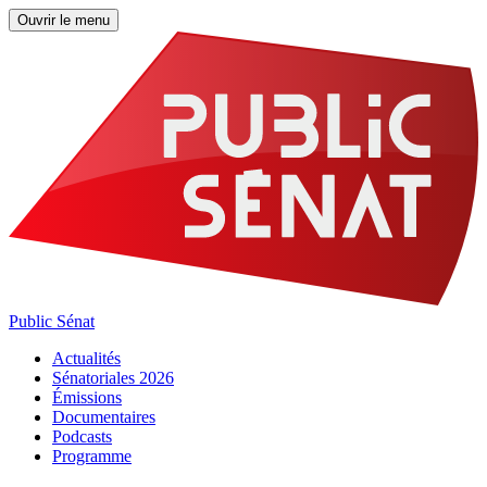
Ouvrir le menu
Public Sénat
Actualités
Sénatoriales 2026
Émissions
Documentaires
Podcasts
Programme