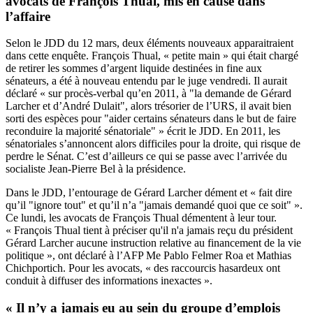
avocats de François Thual, mis en cause dans
l’affaire
Selon
le JDD
du 12 mars, deux éléments nouveaux apparaitraient
dans cette enquête. François Thual, « petite main » qui était chargé
de retirer les sommes d’argent liquide destinées in fine aux
sénateurs, a été à nouveau entendu par le juge vendredi. Il aurait
déclaré « sur procès-verbal qu’en 2011, à "la demande de Gérard
Larcher et d’André Dulait", alors trésorier de l’URS, il avait bien
sorti des espèces pour "aider certains sénateurs dans le but de faire
reconduire la majorité sénatoriale" » écrit le JDD. En 2011, les
sénatoriales s’annoncent alors difficiles pour la droite, qui risque de
perdre le Sénat. C’est d’ailleurs ce qui se passe avec l’arrivée du
socialiste Jean-Pierre Bel à la présidence.
Dans le JDD, l’entourage de Gérard Larcher dément et « fait dire
qu’il "ignore tout" et qu’il n’a "jamais demandé quoi que ce soit" ».
Ce lundi, les avocats de François Thual démentent à leur tour.
« François Thual tient à préciser qu'il n'a jamais reçu du président
Gérard Larcher aucune instruction relative au financement de la vie
politique »,
ont déclaré à l’AFP
Me Pablo Felmer Roa et Mathias
Chichportich. Pour les avocats, « des raccourcis hasardeux ont
conduit à diffuser des informations inexactes ».
« Il n’y a jamais eu au sein du groupe d’emplois