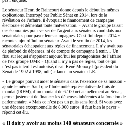
pas l’enquête.
Le sénateur Henri de Raincourt donne depuis le début les mêmes
explications.
Interrogé par Public Sénat en 2014
, lors de la
révélation de l’affaire, il évoquait le financement de campagne
électorale et démentait toute malversation. « Avant le groupe faisait
des économies pour verser de l’argent aux sénateurs candidats aux
sénatoriales pour payer leurs campagnes. C’est fini depuis 2014 »
raconte aujourd’hui un sénateur. Avant le scrutin de 2014, les
sénatoriales échappaient aux règles de financement. Il n’y avait pas
de plafond de dépenses, ni de compte de campagne à tenir… Un
flou sur lequel s’appuient aujourd’hui les protagonistes de l’affaire
de l’ex-groupe UMP. « Quand il n’y a pas de règles, tout ce qui
n’est pas interdit est autorisé, disait René Monory ! (président du
Sénat de 1992 à 1998, ndlr) » lance un sénateur LR.
« Le groupe pouvait aider le sénateur dans l’exercice de sa mission »
ajoute le même. Sauf que l’Indemnité représentative de frais de
mandat (IRFM), d’un montant de 6.100 net actuellement au Sénat,
permet justement de financer les dépenses inhérentes à la fonction de
parlementaire. « Mais ce n’est pas un puits sans fond. Si vous avez
une dépense exceptionnelle de 8.000 euros, il faut bien la payer »
répond cet élu.
« Il doit y avoir au moins 140 sénateurs concernés »