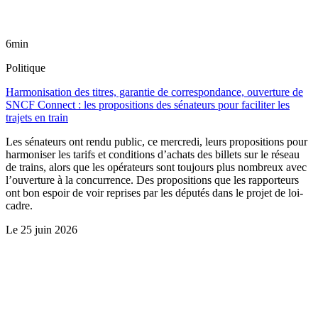
6min
Politique
Harmonisation des titres, garantie de correspondance, ouverture de
SNCF Connect : les propositions des sénateurs pour faciliter les
trajets en train
Les sénateurs ont rendu public, ce mercredi, leurs propositions pour
harmoniser les tarifs et conditions d’achats des billets sur le réseau
de trains, alors que les opérateurs sont toujours plus nombreux avec
l’ouverture à la concurrence. Des propositions que les rapporteurs
ont bon espoir de voir reprises par les députés dans le projet de loi-
cadre.
Le
25 juin 2026