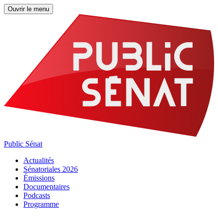
Ouvrir le menu
Public Sénat
Actualités
Sénatoriales 2026
Émissions
Documentaires
Podcasts
Programme