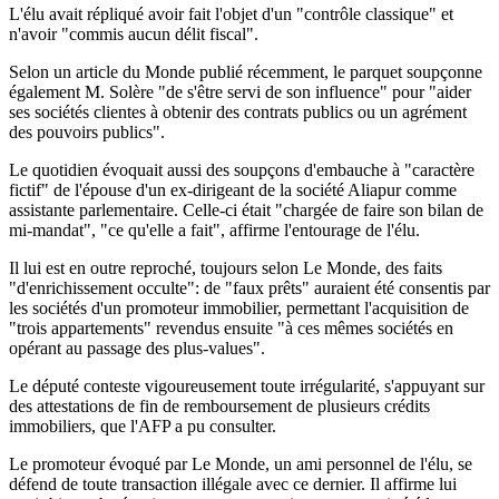
L'élu avait répliqué avoir fait l'objet d'un "contrôle classique" et
n'avoir "commis aucun délit fiscal".
Selon un article du Monde publié récemment, le parquet soupçonne
également M. Solère "de s'être servi de son influence" pour "aider
ses sociétés clientes à obtenir des contrats publics ou un agrément
des pouvoirs publics".
Le quotidien évoquait aussi des soupçons d'embauche à "caractère
fictif" de l'épouse d'un ex-dirigeant de la société Aliapur comme
assistante parlementaire. Celle-ci était "chargée de faire son bilan de
mi-mandat", "ce qu'elle a fait", affirme l'entourage de l'élu.
Il lui est en outre reproché, toujours selon Le Monde, des faits
"d'enrichissement occulte": de "faux prêts" auraient été consentis par
les sociétés d'un promoteur immobilier, permettant l'acquisition de
"trois appartements" revendus ensuite "à ces mêmes sociétés en
opérant au passage des plus-values".
Le député conteste vigoureusement toute irrégularité, s'appuyant sur
des attestations de fin de remboursement de plusieurs crédits
immobiliers, que l'AFP a pu consulter.
Le promoteur évoqué par Le Monde, un ami personnel de l'élu, se
défend de toute transaction illégale avec ce dernier. Il affirme lui