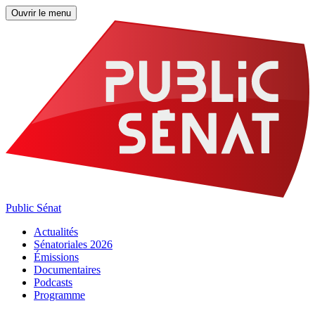
Ouvrir le menu
Public Sénat
Actualités
Sénatoriales 2026
Émissions
Documentaires
Podcasts
Programme