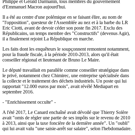
Philippe et Gérald Darmanin, tous membres du gouvernement
d'Emmanuel Macron aujourd'hui.
Il a été au centre d'une polémique en se faisant élire, au nom de
"l'opposition", questeur de l'Assemblée au nez et à la barbe du LR
Eric Ciotti, avant de devoir céder son poste fin 2017. Exclu des
Républicains, un temps membre des "Constructifs" (devenus Agir),
il a finalement rejoint La République en marche.
Les faits dont les enquêteurs le soupçonnent remontent notamment,
pour la fraude fiscale, à la période 2010-2013, alors qu'il était
conseiller régional et lieutenant de Bruno Le Maire.
Le député travaillait en parallèle comme conseiller stratégique dans
le privé, notamment chez Chimirec, une entreprise spécialisée dans
la collecte et le traitement des déchets industriels. Un poste qui lui
rapportait "12.000 euros par mois", avait révélé Mediapart en
septembre 2016.
- "Enrichissement occulte" -
A l'été 2017, Le Canard enchaîné avait dévoilé que Thierry Solère
avait "omis de régler une partie de ses impôts sur le revenu de 2010
à 2013, ainsi que la taxe foncière de la dernière année". Un "oubli"
qui lui avait valu "une saisie-arrêt sur salaire", selon l'hebdomadaire.