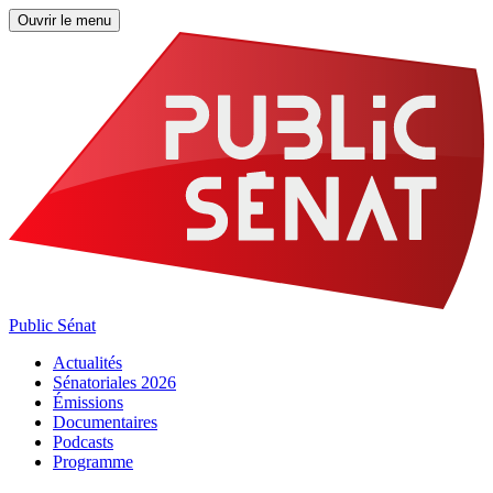
Ouvrir le menu
Public Sénat
Actualités
Sénatoriales 2026
Émissions
Documentaires
Podcasts
Programme