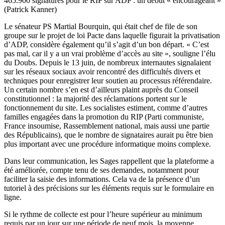
465.900 signatures pour le RIP sur ADP : un début « encourageant »
(Patrick Kanner)
Le sénateur PS Martial Bourquin, qui était chef de file de son
groupe sur le projet de loi Pacte dans laquelle figurait la privatisation
d’ADP, considère également qu’il s’agit d’un bon départ. « C’est
pas mal, car il y a un vrai problème d’accès au site », souligne l’élu
du Doubs. Depuis le 13 juin, de nombreux internautes signalaient
sur les réseaux sociaux avoir rencontré des difficultés divers et
techniques pour enregistrer leur soutien au processus référendaire.
Un certain nombre s’en est d’ailleurs plaint auprès du Conseil
constitutionnel : la majorité des réclamations portent sur le
fonctionnement du site. Les socialistes estiment, comme d’autres
familles engagées dans la promotion du RIP (Parti communiste,
France insoumise, Rassemblement national, mais aussi une partie
des Républicains), que le nombre de signataires aurait pu être bien
plus important avec une procédure informatique moins complexe.
Dans leur communication, les Sages rappellent que la plateforme a
été améliorée, compte tenu de ses demandes, notamment pour
faciliter la saisie des informations. Cela va de la présence d’un
tutoriel à des précisions sur les éléments requis sur le formulaire en
ligne.
Si le rythme de collecte est pour l’heure supérieur au minimum
requis par un jour sur une période de neuf mois, la moyenne