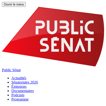
Ouvrir le menu
Public Sénat
Actualités
Sénatoriales 2026
Émissions
Documentaires
Podcasts
Programme