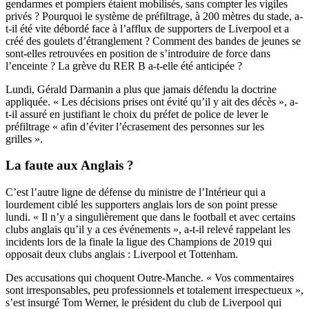
gendarmes et pompiers étaient mobilisés, sans compter les vigiles
privés ? Pourquoi le système de préfiltrage, à 200 mètres du stade, a-
t-il été vite débordé face à l’afflux de supporters de Liverpool et a
créé des goulets d’étranglement ? Comment des bandes de jeunes se
sont-elles retrouvées en position de s’introduire de force dans
l’enceinte ? La grève du RER B a-t-elle été anticipée ?
Lundi, Gérald Darmanin a plus que jamais défendu la doctrine
appliquée. « Les décisions prises ont évité qu’il y ait des décès », a-
t-il assuré en justifiant le choix du préfet de police de lever le
préfiltrage « afin d’éviter l’écrasement des personnes sur les
grilles ».
La faute aux Anglais ?
C’est l’autre ligne de défense du ministre de l’Intérieur qui a
lourdement ciblé les supporters anglais lors de son point presse
lundi. « Il n’y a singulièrement que dans le football et avec certains
clubs anglais qu’il y a ces événements », a-t-il relevé rappelant les
incidents lors de la finale la ligue des Champions de 2019 qui
opposait deux clubs anglais : Liverpool et Tottenham.
Des accusations qui choquent Outre-Manche
.
« Vos commentaires
sont irresponsables, peu professionnels et totalement irrespectueux »,
s’est insurgé Tom Werner, le président du club de Liverpool qui