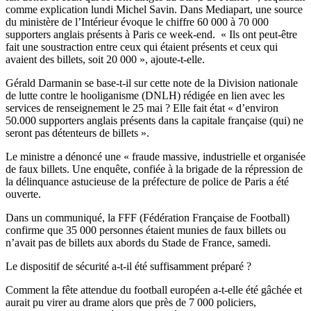
comme explication lundi Michel Savin. Dans Mediapart, une source
du ministère de l’Intérieur évoque le chiffre 60 000 à 70 000
supporters anglais présents à Paris ce week-end. « Ils ont peut-être
fait une soustraction entre ceux qui étaient présents et ceux qui
avaient des billets, soit 20 000 », ajoute-t-elle.
Gérald Darmanin se base-t-il sur cette note de la Division nationale
de lutte contre le hooliganisme (DNLH) rédigée en lien avec les
services de renseignement le 25 mai ? Elle fait état « d’environ
50.000 supporters anglais présents dans la capitale française (qui) ne
seront pas détenteurs de billets ».
Le ministre a dénoncé une « fraude massive, industrielle et organisée
de faux billets. Une enquête, confiée à la brigade de la répression de
la délinquance astucieuse de la préfecture de police de Paris a été
ouverte.
Dans un communiqué, la FFF (Fédération Française de Football)
confirme que 35 000 personnes étaient munies de faux billets ou
n’avait pas de billets aux abords du Stade de France, samedi.
Le dispositif de sécurité a-t-il été suffisamment préparé ?
Comment la fête attendue du football européen a-t-elle été gâchée et
aurait pu virer au drame alors que près de 7 000 policiers,