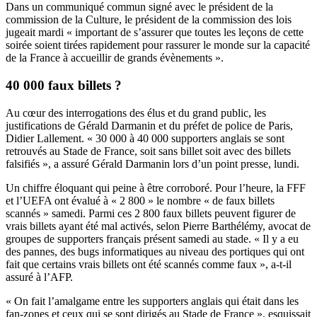
Dans un communiqué commun signé avec le président de la
commission de la Culture, le président de la commission des lois
jugeait mardi « important de s’assurer que toutes les leçons de cette
soirée soient tirées rapidement pour rassurer le monde sur la capacité
de la France à accueillir de grands évènements ».
40 000 faux billets ?
Au cœur des interrogations des élus et du grand public, les
justifications de Gérald Darmanin et du préfet de police de Paris,
Didier Lallement. « 30 000 à 40 000 supporters anglais se sont
retrouvés au Stade de France, soit sans billet soit avec des billets
falsifiés », a assuré Gérald Darmanin
lors d’un point presse, lundi.
Un chiffre éloquant qui peine à être corroboré. Pour l’heure, la FFF
et l’UEFA ont évalué à « 2 800 » le nombre « de faux billets
scannés » samedi. Parmi ces 2 800 faux billets peuvent figurer de
vrais billets ayant été mal activés, selon Pierre Barthélémy, avocat de
groupes de supporters français présent samedi au stade. « Il y a eu
des pannes, des bugs informatiques au niveau des portiques qui ont
fait que certains vrais billets ont été scannés comme faux », a-t-il
assuré à l’AFP.
« On fait l’amalgame entre les supporters anglais qui était dans les
fan-zones et ceux qui se sont dirigés au Stade de France », esquissait