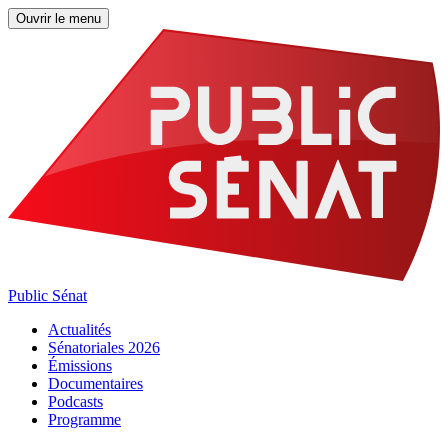
Ouvrir le menu
Public Sénat
Actualités
Sénatoriales 2026
Émissions
Documentaires
Podcasts
Programme