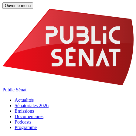
Ouvrir le menu
Public Sénat
Actualités
Sénatoriales 2026
Émissions
Documentaires
Podcasts
Programme