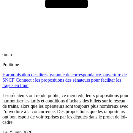
6min
Politique
Harmonisation des titres, garantie de correspondance, ouverture de
SNCF Connect : les propositions des sénateurs pour faciliter les
trajets en train
Les sénateurs ont rendu public, ce mercredi, leurs propositions pour
harmoniser les tarifs et conditions d’achats des billets sur le réseau
de trains, alors que les opérateurs sont toujours plus nombreux avec
l’ouverture à la concurrence. Des propositions que les rapporteurs
ont bon espoir de voir reprises par les députés dans le projet de loi-
cadre.
Le
25 juin 2026