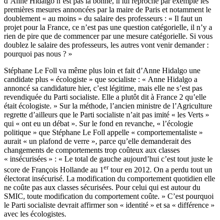
d’Anne Hidalgo n’est pas la bonne, il lui reproche par exemple les
premières mesures annoncées par la maire de Paris et notamment le
doublement « au moins » du salaire des professeurs : « Il faut un
projet pour la France, ce n’est pas une question catégorielle, il n’y a
rien de pire que de commencer par une mesure catégorielle. Si vous
doublez le salaire des professeurs, les autres vont venir demander :
pourquoi pas nous ? »
Stéphane Le Foll va même plus loin et fait d’Anne Hidalgo une
candidate plus « écologiste » que socialiste : « Anne Hidalgo a
annoncé sa candidature hier, c’est légitime, mais elle ne s’est pas
revendiquée du Parti socialiste. Elle a plutôt dit à France 2 qu’elle
était écologiste. » Sur la méthode, l’ancien ministre de l’Agriculture
regrette d’ailleurs que le Parti socialiste n’ait pas imité « les Verts »
qui « ont eu un débat ». Sur le fond en revanche, « l’écologie
politique » que Stéphane Le Foll appelle « comportementaliste »
aurait « un plafond de verre », parce qu’elle demanderait des
changements de comportements trop coûteux aux classes
« insécurisées » : « Le total de gauche aujourd’hui c’est tout juste le
er
score de François Hollande au 1
tour en 2012. On a perdu tout un
électorat insécurisé. La modification du comportement quotidien elle
ne coûte pas aux classes sécurisées. Pour celui qui est autour du
SMIC, toute modification du comportement coûte. » C’est pourquoi
le Parti socialiste devrait affirmer son « identité » et sa « différence »
avec les écologistes.