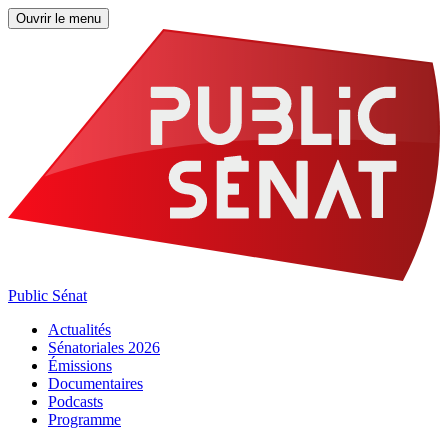
Ouvrir le menu
Public Sénat
Actualités
Sénatoriales 2026
Émissions
Documentaires
Podcasts
Programme