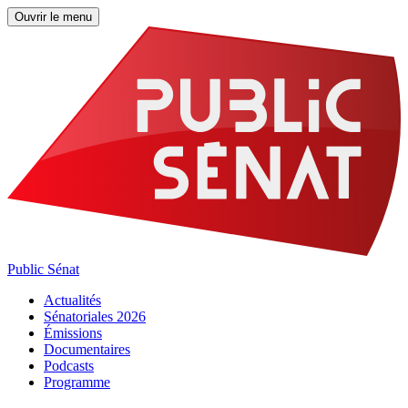
Ouvrir le menu
Public Sénat
Actualités
Sénatoriales 2026
Émissions
Documentaires
Podcasts
Programme