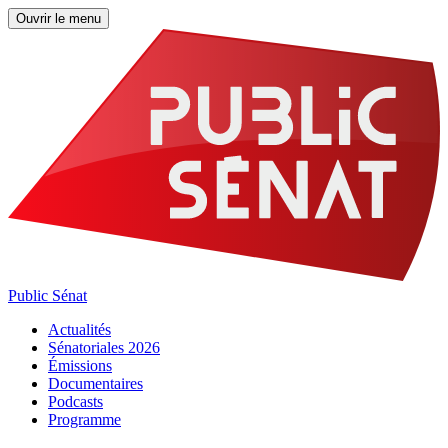
Ouvrir le menu
Public Sénat
Actualités
Sénatoriales 2026
Émissions
Documentaires
Podcasts
Programme