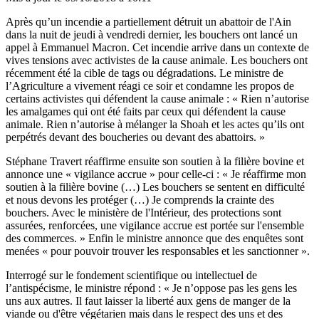
Après qu’un incendie a partiellement détruit un abattoir de l'Ain
dans la nuit de jeudi à vendredi dernier, les bouchers ont lancé un
appel à Emmanuel Macron. Cet incendie arrive dans un contexte de
vives tensions avec activistes de la cause animale. Les bouchers ont
récemment été la cible de tags ou dégradations. Le ministre de
l’Agriculture a vivement réagi ce soir et condamne les propos de
certains activistes qui défendent la cause animale : « Rien n’autorise
les amalgames qui ont été faits par ceux qui défendent la cause
animale. Rien n’autorise à mélanger la Shoah et les actes qu’ils ont
perpétrés devant des boucheries ou devant des abattoirs. »
Stéphane Travert réaffirme ensuite son soutien à la filière bovine et
annonce une « vigilance accrue » pour celle-ci : « Je réaffirme mon
soutien à la filière bovine (…) Les bouchers se sentent en difficulté
et nous devons les protéger (…) Je comprends la crainte des
bouchers. Avec le ministère de l'Intérieur, des protections sont
assurées, renforcées, une vigilance accrue est portée sur l'ensemble
des commerces. » Enfin le ministre annonce que des enquêtes sont
menées « pour pouvoir trouver les responsables et les sanctionner ».
Interrogé sur le fondement scientifique ou intellectuel de
l’antispécisme, le ministre répond : « Je n’oppose pas les gens les
uns aux autres. Il faut laisser la liberté aux gens de manger de la
viande ou d'être végétarien mais dans le respect des uns et des