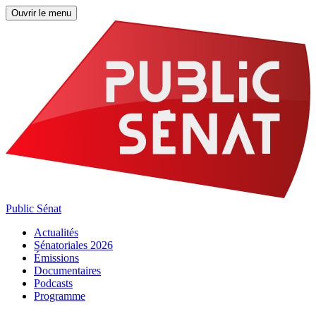
Ouvrir le menu
Public Sénat
Actualités
Sénatoriales 2026
Émissions
Documentaires
Podcasts
Programme