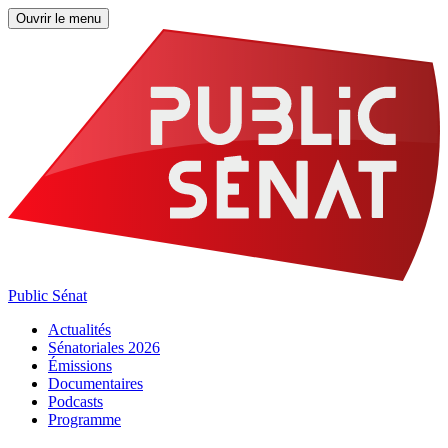
Ouvrir le menu
Public Sénat
Actualités
Sénatoriales 2026
Émissions
Documentaires
Podcasts
Programme