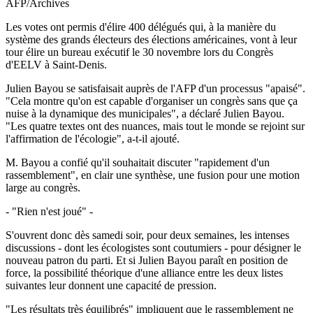
AFP/Archives
Les votes ont permis d'élire 400 délégués qui, à la manière du
système des grands électeurs des élections américaines, vont à leur
tour élire un bureau exécutif le 30 novembre lors du Congrès
d'EELV à Saint-Denis.
Julien Bayou se satisfaisait auprès de l'AFP d'un processus "apaisé".
"Cela montre qu'on est capable d'organiser un congrès sans que ça
nuise à la dynamique des municipales", a déclaré Julien Bayou.
"Les quatre textes ont des nuances, mais tout le monde se rejoint sur
l'affirmation de l'écologie", a-t-il ajouté.
M. Bayou a confié qu'il souhaitait discuter "rapidement d'un
rassemblement", en clair une synthèse, une fusion pour une motion
large au congrès.
- "Rien n'est joué" -
S'ouvrent donc dès samedi soir, pour deux semaines, les intenses
discussions - dont les écologistes sont coutumiers - pour désigner le
nouveau patron du parti. Et si Julien Bayou paraît en position de
force, la possibilité théorique d'une alliance entre les deux listes
suivantes leur donnent une capacité de pression.
"Les résultats très équilibrés" impliquent que le rassemblement ne