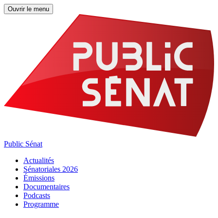
Ouvrir le menu
Public Sénat
Actualités
Sénatoriales 2026
Émissions
Documentaires
Podcasts
Programme