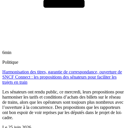
6min
Politique
Harmonisation des titres, garantie de correspondance, ouverture de
SNCF Connect : les propositions des sénateurs pour faciliter les
trajets en train
Les sénateurs ont rendu public, ce mercredi, leurs propositions pour
harmoniser les tarifs et conditions d’achats des billets sur le réseau
de trains, alors que les opérateurs sont toujours plus nombreux avec
l’ouverture à la concurrence. Des propositions que les rapporteurs
ont bon espoir de voir reprises par les députés dans le projet de loi-
cadre.
Le
25 juin 2026