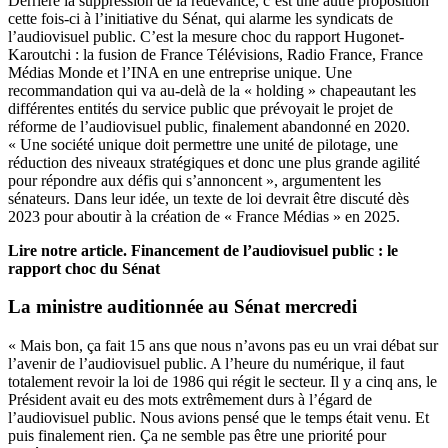
Derrière la suppression de la redevance, c’est une autre proposition
cette fois-ci à l’initiative du Sénat, qui alarme les syndicats de
l’audiovisuel public. C’est la mesure choc du rapport Hugonet-
Karoutchi : la fusion de France Télévisions, Radio France, France
Médias Monde et l’INA en une entreprise unique. Une
recommandation qui va au-delà de la « holding » chapeautant les
différentes entités du service public que prévoyait
le projet de
réforme de l’audiovisuel public
, finalement abandonné en 2020.
« Une société unique doit permettre une unité de pilotage, une
réduction des niveaux stratégiques et donc une plus grande agilité
pour répondre aux défis qui s’annoncent », argumentent les
sénateurs. Dans leur idée, un texte de loi devrait être discuté dès
2023 pour aboutir à la création de « France Médias » en 2025.
Lire notre article.
Financement de l’audiovisuel public : le
rapport choc du Sénat
La ministre auditionnée au Sénat mercredi
« Mais bon, ça fait 15 ans que nous n’avons pas eu un vrai débat sur
l’avenir de l’audiovisuel public. A l’heure du numérique, il faut
totalement revoir la loi de 1986 qui régit le secteur. Il y a cinq ans, le
Président avait eu des mots extrêmement durs à l’égard de
l’audiovisuel public. Nous avions pensé que le temps était venu. Et
puis finalement rien. Ça ne semble pas être une priorité pour