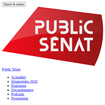
Ouvrir le menu
Public Sénat
Actualités
Sénatoriales 2026
Émissions
Documentaires
Podcasts
Programme