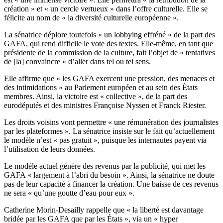
création » et « un cercle vertueux » dans l’offre culturelle. Elle se
félicite au nom de « la diversité culturelle européenne ».
La sénatrice déplore toutefois « un lobbying effréné » de la part des
GAFA, qui rend difficile le vote des textes. Elle-même, en tant que
présidente de la commission de la culture, fait l’objet de « tentatives
de [la] convaincre » d’aller dans tel ou tel sens.
Elle affirme que « les GAFA exercent une pression, des menaces et
des intimidations » au Parlement européen et au sein des États
membres. Ainsi, la victoire est « collective », de la part des
eurodéputés et des ministres Françoise Nyssen et Franck Riester.
Les droits voisins vont permettre « une rémunération des journalistes
par les plateformes ». La sénatrice insiste sur le fait qu’actuellement
le modèle n’est « pas gratuit », puisque les internautes payent via
l’utilisation de leurs données.
Le modèle actuel génère des revenus par la publicité, qui met les
GAFA « largement à l’abri du besoin ». Ainsi, la sénatrice ne doute
pas de leur capacité à financer la création. Une baisse de ces revenus
ne sera « qu’une goutte d’eau pour eux ».
Catherine Morin-Desailly rappelle que « la liberté est davantage
bridée par les GAFA que par les États », via un « hyper