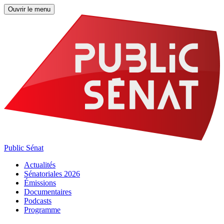
Ouvrir le menu
Public Sénat
Actualités
Sénatoriales 2026
Émissions
Documentaires
Podcasts
Programme